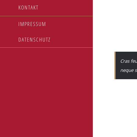
Lorem ipsum dolo
KONTAKT
sollicitudin. Ma
dignissim accum
IMPRESSUM
luctus. Vestibul
congue tortor, eu
DATENSCHUTZ
Cras feu
neque s
Curabitur quam l
vel efficitur lig
Donec interdum m
Suspendisse ut l
ipsum cursus maur