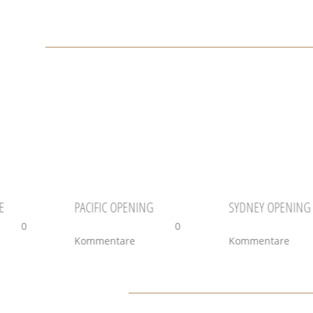
iträge
E
PACIFIC OPENING
SYDNEY OPENING
5
|
0
Februar 4th, 2015
|
0
Januar 4th, 2015
Kommentare
Kommentare
e einen Kommentar