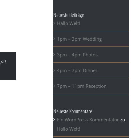
eu magna ut
 elementum,
Neueste Beiträge
lis purus
Hallo Welt!
libero magna
1pm – 3pm Wedding
3pm – 4pm Photos
ipit
4pm – 7pm Dinner
7pm – 11pm Reception
 ornare purus,
les suscipit.
Neueste Kommentare
stique ex.
Ein WordPress-Kommentator
zu
msan, urna
Hallo Welt!
id lectus et,