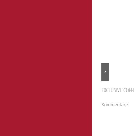
Ähnliche Be
1,000,000 VISITS
EXCLUSIVE COFFE
Februar 4th, 2015
|
0
Februar 4th, 201
Kommentare
Kommentare
Hinterlass