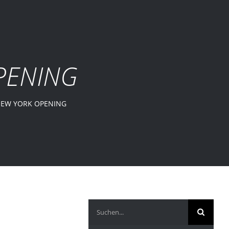
PENING
EW YORK OPENING
Suche
nach: