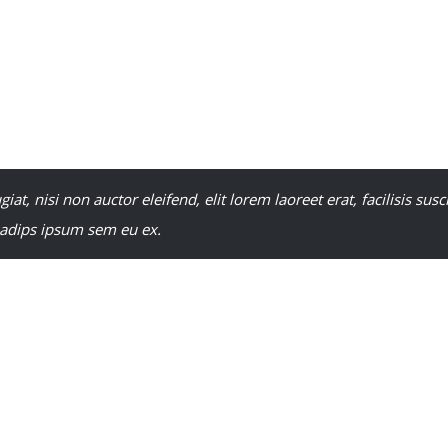
r sit amet, consectetur adipiscing elit. Vestibulum sollicitudin 
ecenas eu turpis enim. Phasellus sapien ligula, suscipit non urna
san mauris. Duis bibendum purus vitae purus scelerisque, ut mol
um at auctor urna. Nam facilisis, justo ac pellentesque faucibus, 
 varius ante nisi ac risus.
giat, nisi non auctor eleifend, elit lorem laoreet erat, facilisis susc
adips ipsum sem eu ex.
orem, cursus in convallis at, pulvinar quis sem. Integer porttitor
ula cursus vitae. Aliquam erat volutpat. Nulla eu tortor a dolor soda
agna ut orci tempus, non porttitor nulla dapibus. Praesent in tri
acinia orci, ut feugiat lorem. Sed rhoncus, lorem et sodales accu
is, aliquam tincidunt nisl mauris at mi. Quisque elit nisi, auctor 