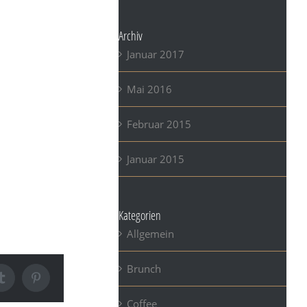
m id nibh
. Morbi
Archiv
Januar 2017
uada fames ac
Mai 2016
es at.
et interdum
Februar 2015
us placerat
Januar 2015
itudin erat
terdum lorem
Kategorien
Allgemein
Brunch
Tumblr
Pinterest
Coffee