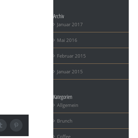
m id nibh
. Morbi
Archiv
Januar 2017
uada fames ac
Mai 2016
es at.
et interdum
Februar 2015
us placerat
Januar 2015
itudin erat
terdum lorem
Kategorien
Allgemein
Brunch
Tumblr
Pinterest
Coffee