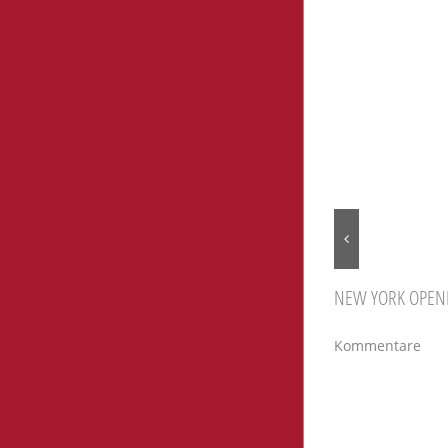
Ähnliche Be
NEW YORK OPEN
Februar 4th, 201
Kommentare
Hinterlass