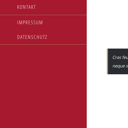
Lorem ipsum dolo
KONTAKT
sollicitudin. Ma
dignissim accum
IMPRESSUM
luctus. Vestibul
congue tortor, eu
DATENSCHUTZ
Cras feu
neque s
Curabitur quam l
vel efficitur lig
Donec interdum m
Suspendisse ut l
ipsum cursus maur