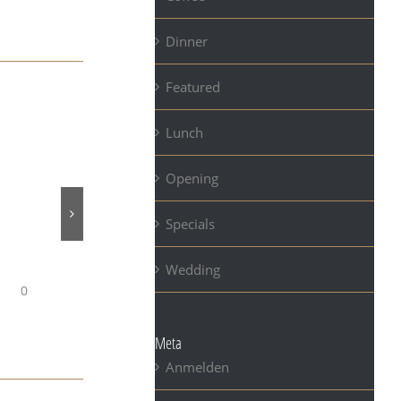
Dinner
Featured
Lunch
Opening
Specials
SYDNEY OPENING
LONDON OPENING
Wedding
|
0
Januar 4th, 2015
|
0
Januar 4th, 2015
|
Kommentare
Kommentare
Meta
Anmelden