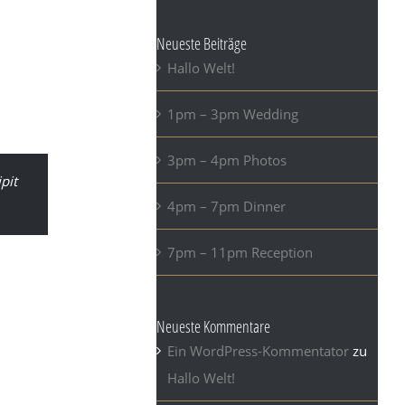
eu magna ut
 elementum,
Neueste Beiträge
lis purus
Hallo Welt!
libero magna
1pm – 3pm Wedding
3pm – 4pm Photos
ipit
4pm – 7pm Dinner
7pm – 11pm Reception
 ornare purus,
les suscipit.
Neueste Kommentare
stique ex.
Ein WordPress-Kommentator
zu
msan, urna
Hallo Welt!
id lectus et,