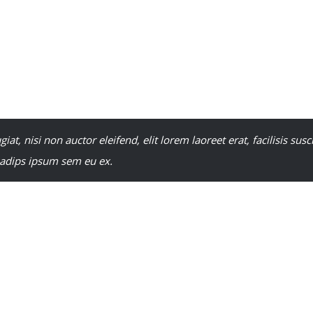
r sit amet, consectetur adipiscing elit. Vestibulum sollicitudin 
ecenas eu turpis enim. Phasellus sapien ligula, suscipit non urna
san mauris. Duis bibendum purus vitae purus scelerisque, ut mol
um at auctor urna. Nam facilisis, justo ac pellentesque faucibus, 
 varius ante nisi ac risus.
giat, nisi non auctor eleifend, elit lorem laoreet erat, facilisis susc
adips ipsum sem eu ex.
orem, cursus in convallis at, pulvinar quis sem. Integer porttitor
ula cursus vitae. Aliquam erat volutpat. Nulla eu tortor a dolor soda
agna ut orci tempus, non porttitor nulla dapibus. Praesent in tri
acinia orci, ut feugiat lorem. Sed rhoncus, lorem et sodales accu
is, aliquam tincidunt nisl mauris at mi. Quisque elit nisi, auctor 