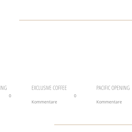
iträge
ING
EXCLUSIVE COFFEE
PACIFIC OPENING
5
|
0
Februar 4th, 2015
|
0
Februar 4th, 2015
Kommentare
Kommentare
e einen Kommentar