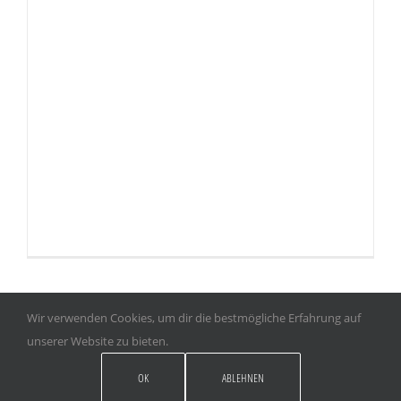
Lorem ipsum dolor sit amet, consectetur
adipiscing elit. Vestibulum sollicitudin eu magna
ut sollicitudin. Maecenas eu turpis enim.
Phasellus sapien ligula, suscipit non urna
elementum, dignissim accumsan mauris. Duis
bibendum purus vitae purus scelerisque, ut
mollis purus luctus. Vestibulum at auctor urna.
Nam facilisis, justo ac pellentesque faucibus,
libero magna congue tortor, eu varius ante [...]
Wir verwenden Cookies, um dir die bestmögliche Erfahrung auf
unserer Website zu bieten.
NAZLI REICHARDT I TEL. +49 173 73 444 68
OK
ABLEHNEN