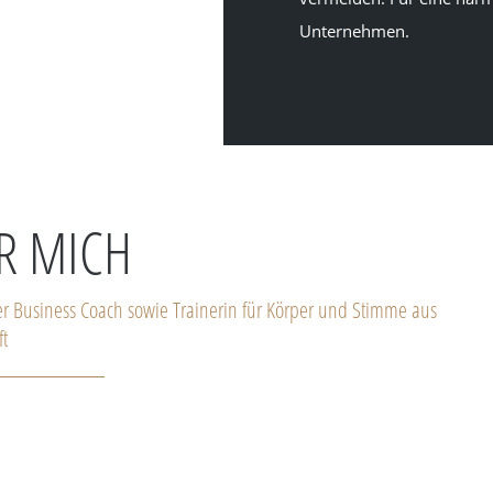
Unternehmen.
R MICH
er Business Coach sowie Trainerin für Körper und Stimme aus
ft
arbeite ich sehr erfolgreich alsTheaterpädagogin und Systemische