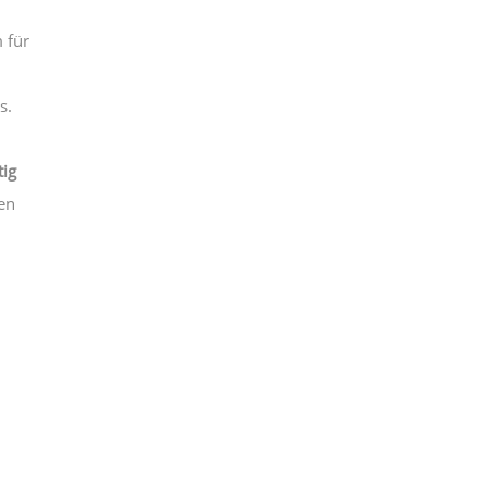
 für
s.
tig
hen