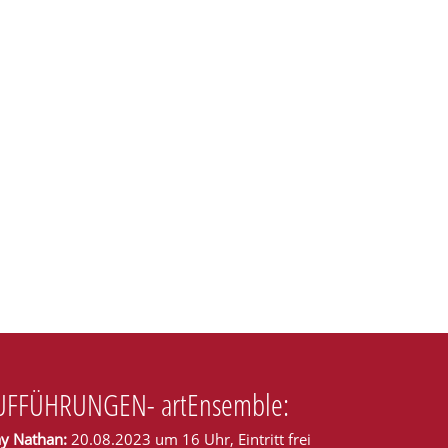
en
UFFÜHRUNGEN- artEnsemble:
ay Nathan:
20.08.2023 um 16 Uhr, Eintritt frei