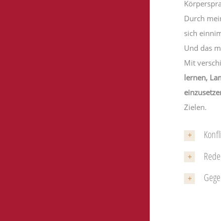
Körperspr
Durch mein
sich einni
Und das ma
Mit versch
lernen, La
einzusetze
Zielen.
Konfl
Rede
Gege