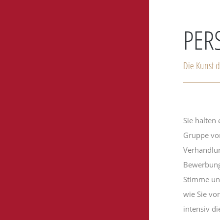
PER
Die Kunst d
Sie halten
Gruppe von
Verhandlun
Bewerbung
Stimme und
wie Sie vo
intensiv d